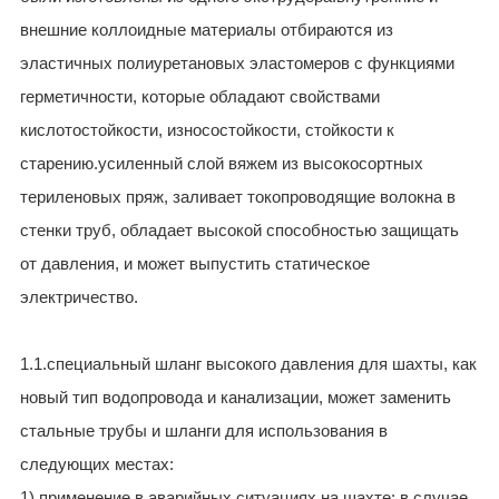
ES
внешние коллоидные материалы отбираются из
IT
эластичных полиуретановых эластомеров с функциями
RU
герметичности, которые обладают свойствами
AR
кислотостойкости, износостойкости, стойкости к
DA
старению.усиленный слой вяжем из высокосортных
PL
териленовых пряж, заливает токопроводящие волокна в
RO
стенки труб, обладает высокой способностью защищать
HU
от давления, и может выпустить статическое
электричество.
1.1.специальный шланг высокого давления для шахты, как
новый тип водопровода и канализации, может заменить
стальные трубы и шланги для использования в
следующих местах:
1) применение в аварийных ситуациях на шахте: в случае