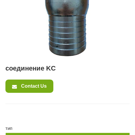
ES
IT
RU
AR
DA
PL
RO
соединение KC
HU
Contact Us
тип