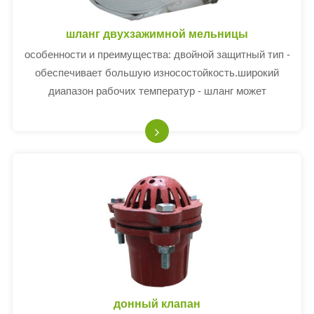
шланг двухзажимной мельницы
особенности и преимущества: двойной защитный тип -
обеспечивает большую износостойкость.широкий
диапазон рабочих температур - шланг может
использоваться при температуре - 25°C°F (- 31)℃）до
185°фаренгейт (+ 85)℃）не сильно.
донный клапан