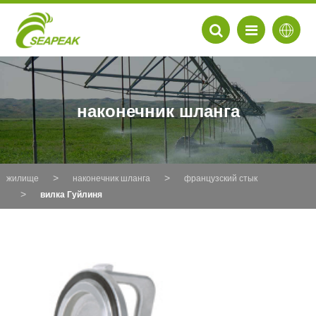
наконечник шланга
жилище
наконечник шланга
французский стык
вилка Гуйлиня
EN
FR
DE