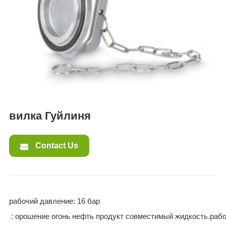
ES
IT
RU
AR
DA
PL
RO
HU
вилка Гуйлиня
Contact Us
рабочий давление: 16 бар
: орошение огонь нефть продукт совместимый жидкость.раб