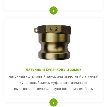
резьбы, преобразовать дополнительное оборудование,
трубопроводы и коллекторы в торцевые гайки для
наземных соединений.
латунный кулачковый замок
латунный кулачковый замок или известный латунный
кулачковый замок муфта изготовлена из
высококачественной латуни литья, может быть
антикоррозионно стойким, и предотвратить
заклинивание резьбы пригонки.