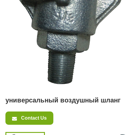
ES
IT
RU
AR
DA
PL
RO
HU
универсальный воздушный шланг
Contact Us