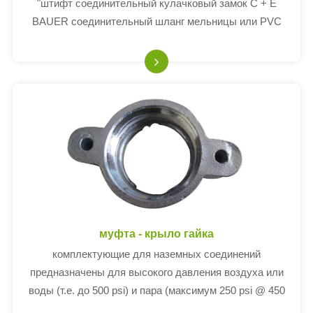
"штифт соединительный кулачковый замок C + E
BAUER соединительный шланг мельницы или PVC
горизонтальный шланг 3" 4 "6"
муфта - крыло гайка
комплектующие для наземных соединений
предназначены для высокого давления воздуха или
воды (т.е. до 500 psi) и пара (максимум 250 psi @ 450
psi)°F max) на заводе, на нефтеперерабатывающем