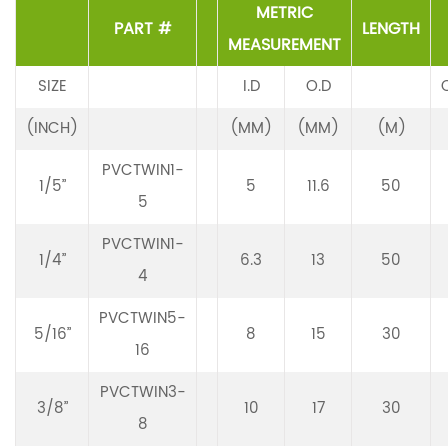
METRIC
PART #
LENGTH
MEASUREMENT
SIZE
I.D
O.D
(INCH)
(MM)
(MM)
(M)
PVCTWIN1-
1/5”
5
11.6
50
5
PVCTWIN1-
1/4”
6.3
13
50
4
PVCTWIN5-
5/16”
8
15
30
16
PVCTWIN3-
3/8”
10
17
30
8