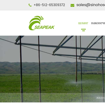
sales@sinohos
+86-512-65309372
шланг
наконеч
жили