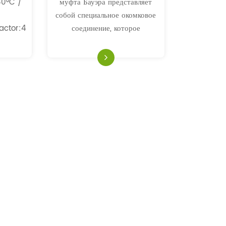
40°C /
муфта Бауэра представляет
собой специальное окомковое
actor:4:
соединение, которое
рный,
используется главным образом
для ирригации, обезвоживания
cement:Textile
и других видов применения в
сельском хозяйстве.
Rчерный,
кий,
ный.