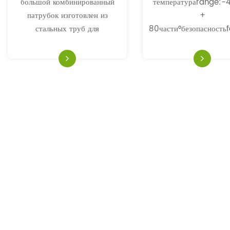
большой комбинированный
температураrange:-
патрубок изготовлен из
+
стальных труб для
80части°безопасностьf
соединения.Что касается
1 тоннаube:NBR, че
устройств для сброса и
гладкий,
всасывания низкого давления,
электропроводностьfor
то рекомендуется
spiral
использовать мегаагрегаты.
структураover:NBR/SB
гладкий, износостой
маслостойкий, проч