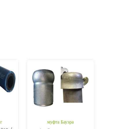
г
муфта Бауэра