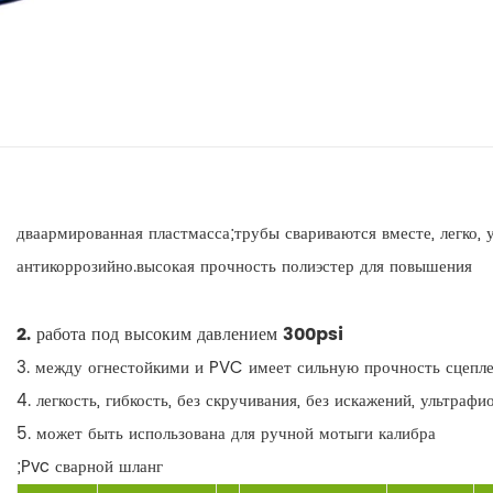
дваармированная пластмасса;трубы свариваются вместе, легко, у
антикоррозийно.высокая прочность полиэстер для повышения
2. работа под высоким давлением 300psi
3. между огнестойкими и PVC имеет сильную прочность сцепл
4. легкость, гибкость, без скручивания, без искажений, ультраф
5. может быть использована для ручной мотыги калибра
;Pvc сварной шланг