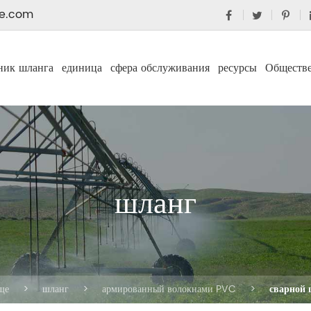
e.com
ник шланга
единица
сфера обслуживания
ресурсы
Обществ
шланг
ще
шланг
армированный волокнами PVC
сварной 