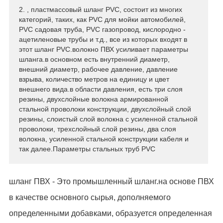
2. , пластмассовый шланг PVC, состоит из многих
ES
категорий, таких, как PVC для мойки автомобилей,
IT
PVC садовая труба, PVC газопровод, кислородно -
ацетиленовые трубы и т.д., все из которых входят в
RU
этот шланг PVC.волокно ПВХ усиливает параметры
AR
шланга.в основном есть внутренний диаметр,
DA
внешний диаметр, рабочее давление, давление
взрыва, количество метров на единицу и цвет
PL
внешнего вида.в области давления, есть три слоя
RO
резины, двухслойные волокна армированной
стальной проволоки конструкции, двухслойный слой
HU
резины, слоистый слой волокна с усиленной стальной
проволоки, трехслойный слой резины, два слоя
волокна, усиленной стальной конструкции кабеля и
так далее.Параметры стальных труб PVC
шланг ПВХ - Это промышленный шланг.на основе ПВХ
в качестве основного сырья, дополняемого
определенными добавками, образуется определенная