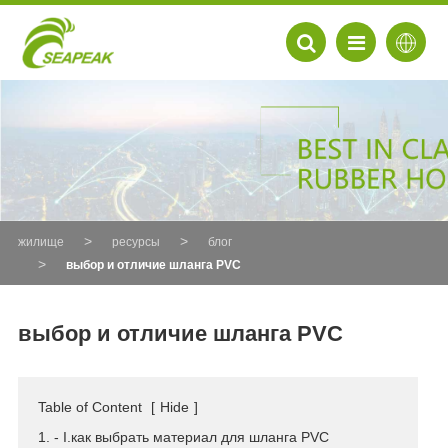
жилище
ресурсы
блог
выбор и отличие шланга PVC
выбор и отличие шланга PVC
EN
Table of Content
[
Hide
]
FR
1. - I.как выбрать материал для шланга PVC
DE