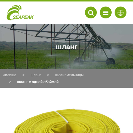
шланг
жилище
шланг
шланг мельницы
шланг с одной обоймой
EN
FR
DE