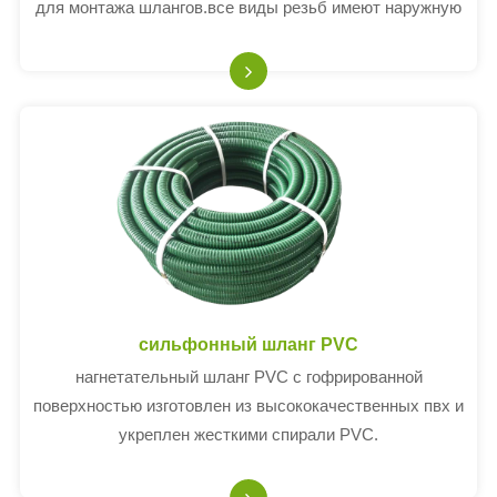
для монтажа шлангов.все виды резьб имеют наружную
резьбу NPT такого же размера, что и ручка шланга;I,
e.4, "резьбовой наконечник 4" резьбы, подходит 4
"внутренн
сильфонный шланг PVC
нагнетательный шланг PVC с гофрированной
поверхностью изготовлен из высококачественных пвх и
укреплен жесткими спирали PVC.