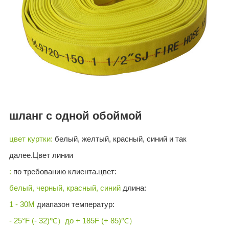
ES
IT
RU
AR
DA
PL
RO
шланг с одной обоймой
HU
цвет куртки:
белый, желтый, красный, синий и так
далее.Цвет линии
:
по требованию клиента.цвет:
белый, черный, красный, синий
длина:
1 - 30M
диапазон температур:
- 25°F (- 32)℃）до + 185F (+ 85)℃）