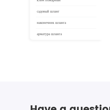
ключ пожарный
садовый шланг
наконечник шланга
арматура шланга
Have a questio