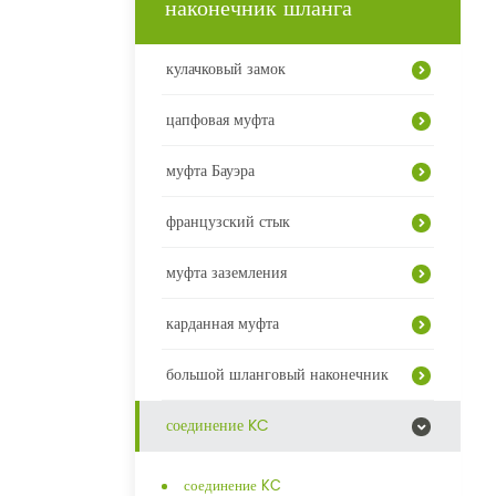
наконечник шланга
кулачковый замок
цапфовая муфта
муфта Бауэра
французский стык
муфта заземления
карданная муфта
большой шланговый наконечник
соединение KC
соединение KC