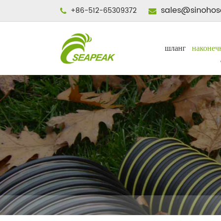
sales@sinohos
+86-512-65309372
шланг
наконеч