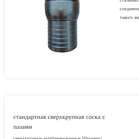
стальных
соединен
такого ж
клиента.
стандартная сверхкрупная соска с
пазами
сверхкрупные комбинированные Штуцеры