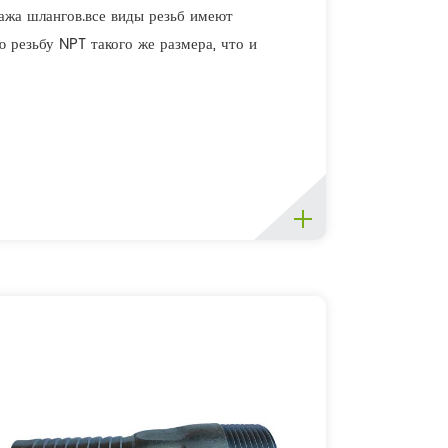
ажа шлангов.все виды резьб имеют
 резьбу NPT такого же размера, что и
нга;I, e.4, "резьбовой наконечник 4"
подходит 4 "внутренн