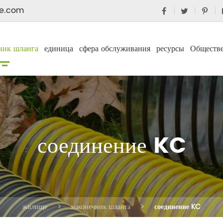
e.com
ник шланга
единица
сфера обслуживания
ресурсы
Обществ
соединение KC
жилище
наконечник шланга
соединение KC