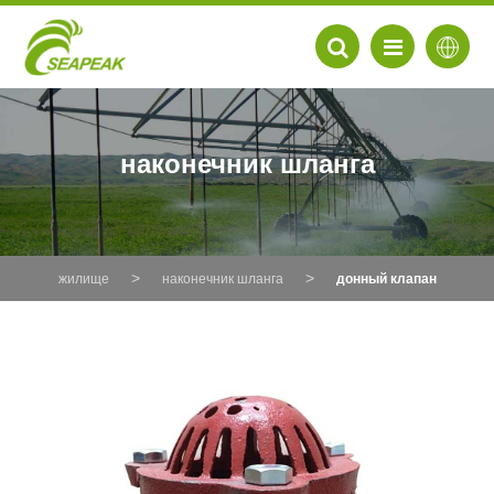
наконечник шланга
жилище
наконечник шланга
донный клапан
EN
FR
DE