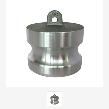
ES
IT
RU
AR
DA
PL
RO
HU