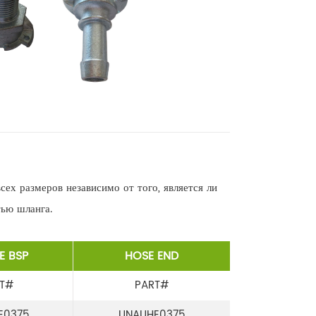
ех размеров независимо от того, является ли
тью шланга.
E BSP
HOSE END
RT#
PART#
E0375
UNAUHE0375