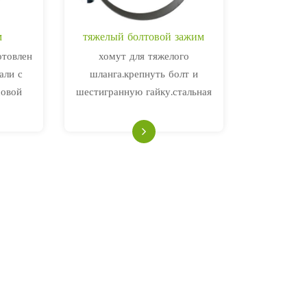
м
тяжелый болтовой зажим
отовлен
хомут для тяжелого
али с
шланга.крепнуть болт и
совой
шестигранную гайку.стальная
 против
лента, т - образный болт и
ой).Они
гайка изготовлены из 304
ышке
нержавеющей стали, имеющей
.
прочность и коррозионную
стойкость.