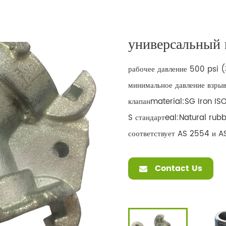
универсальный
рабочее давление 500 psi 
минимальное давление взры
клапанmaterial:SG Iron IS
S стандартeal:Natural rub
соответствует AS 2554 и 
Contact Us