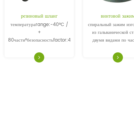
резиновый шланг
винтовой зажи
температураrange:-40°C /
спиральный зажим изг
+
из гальванической ст
80части°безопасностьfactor:4:
двумя видами по ча
1 тоннаube:NBR, черный,
стрелке (правой) или
гладкий,
часовой стрелки (лев
электропроводностьforcement:Textile
были сделаны на кр
spiral
свиткого шланга
структураover:NBR/SBRчерный,
гладкий, износостойкий,
маслостойкий, прочный.