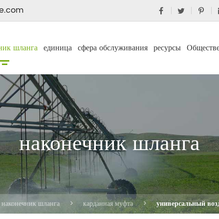
e.com
ник шланга
единица
сфера обслуживания
ресурсы
Обществ
наконечник шланга
наконечник шланга
карданная муфта
универсальный во