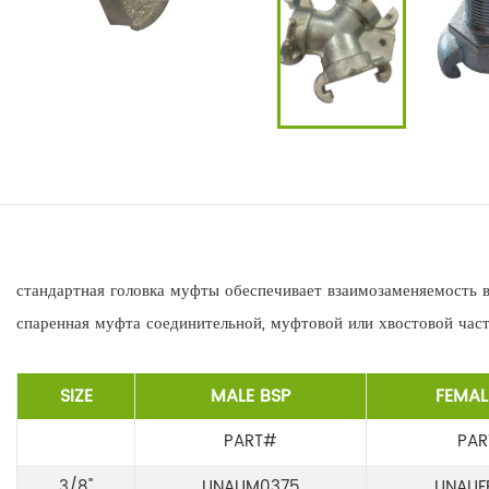
стандартная головка муфты обеспечивает взаимозаменяемость вс
спаренная муфта соединительной, муфтовой или хвостовой час
SIZE
MALE BSP
FEMAL
PART#
PA
3/8"
UNAUM0375
UNAUF