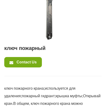
ES
IT
RU
AR
DA
PL
RO
ключ пожарный
HU
Contact Us
ключ пожарного крана;используется для
удаления;пожарный гидрант;крышка муфты;Открывай
кран.В общем, ключ пожарного крана можно