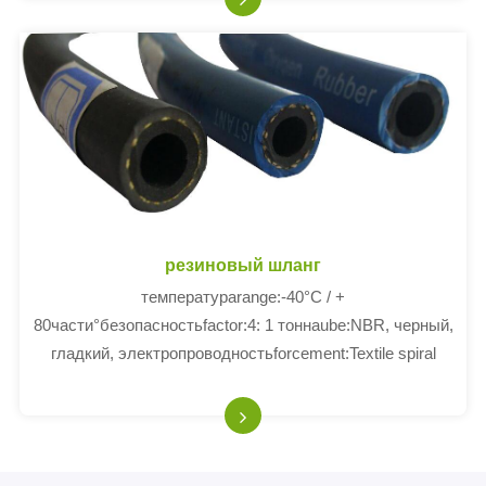
резиновый шланг
температураrange:-40°C / +
80части°безопасностьfactor:4: 1 тоннаube:NBR, черный,
гладкий, электропроводностьforcement:Textile spiral
структураover:NBR/SBRчерный, гладкий,
износостойкий, маслостойкий, прочный.