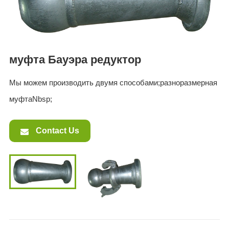
ES
IT
RU
AR
муфта Бауэра редуктор
DA
Мы можем производить двумя способами;разноразмерная
PL
муфтаNbsp;
RO
HU
Contact Us