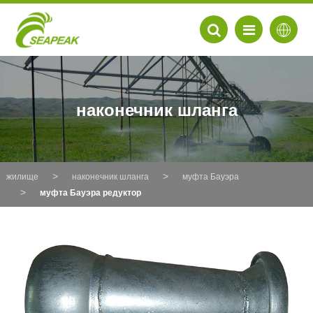
наконечник шланга
жилище
наконечник шланга
муфта Бауэра
муфта Бауэра редуктор
EN
FR
DE