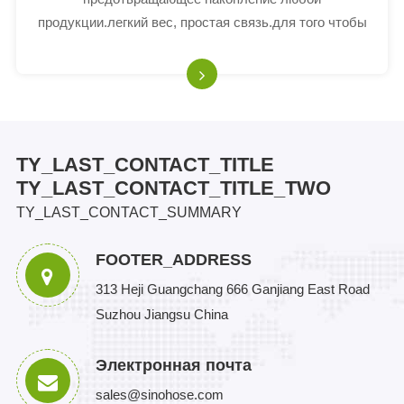
продукции.легкий вес, простая связь.для того чтобы
подключиться, необходимо по крайней мере
наполовину установить замки.соответствует EN 14420
- 8.
TY_LAST_CONTACT_TITLE
TY_LAST_CONTACT_TITLE_TWO
TY_LAST_CONTACT_SUMMARY
FOOTER_ADDRESS
313 Heji Guangchang 666 Ganjiang East Road
Suzhou Jiangsu China
Электронная почта
sales@sinohose.com