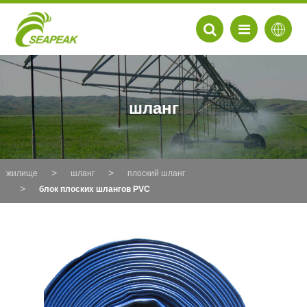
шланг
жилище
шланг
плоский шланг
блок плоских шлангов PVC
EN
FR
DE