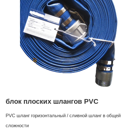
ES
IT
RU
AR
DA
PL
RO
HU
блок плоских шлангов PVC
PVC шланг горизонтальный / сливной шланг в общей
сложности